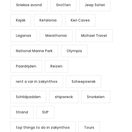
Griekse avond
Grotten
Jeep Safari
Kajak
Kefalonia
Keri Caves
Laganas
Marathonisi
Michael Travel
National Marine Park
Olympia
Paardrijden
Reizen
rent a car in zakynthos
Scheepswrak
Schildpadden
shipwreck
Snorkelen
Strand
SUP
top things to do in zakynthos
Tours