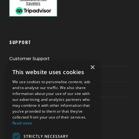
SUPPORT
Customer Support
×
This website uses cookies
Privacy & Policy
We use cookies to personalise content, ads
and to analyse our traffic. We also share
Contact Channels
information about your use of our site with
our advertising and analytics partners who
may combine it with other information that
you’ve provided to them or that they’ve
collected from your use of their services.
Read more
PAY SAFELY WITH US
STRICTLY NECESSARY