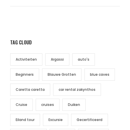
TAG CLOUD
Activiteiten
Argassi
auto's
Beginners
Blauwe Grotten
blue caves
Caretta caretta
car rental zakynthos
Cruise
cruises
Duiken
Eiland tour
Excursie
Gecertificeerd