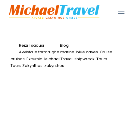
Reizi Tsaousi
Blog
Avvista le tartarughe marine
,
blue caves
,
Cruise
,
cruises
,
Excursie
,
Michael Travel
,
shipwreck
,
Tours
,
Tours Zakynthos
,
zakynthos
0
Avvista le tartarughe
marine a Zante:
avvistamento di
tartarughe