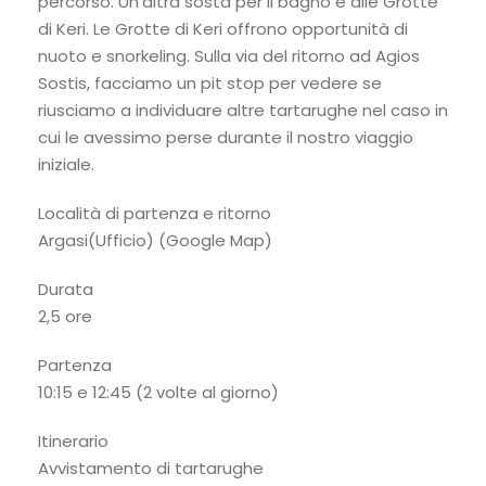
percorso. Un’altra sosta per il bagno è alle Grotte
di Keri. Le Grotte di Keri offrono opportunità di
nuoto e snorkeling. Sulla via del ritorno ad Agios
Sostis, facciamo un pit stop per vedere se
riusciamo a individuare altre tartarughe nel caso in
cui le avessimo perse durante il nostro viaggio
iniziale.
Località di partenza e ritorno
Argasi(Ufficio) (Google Map)
Durata
2,5 ore
Partenza
10:15 e 12:45 (2 volte al giorno)
Itinerario
Avvistamento di tartarughe