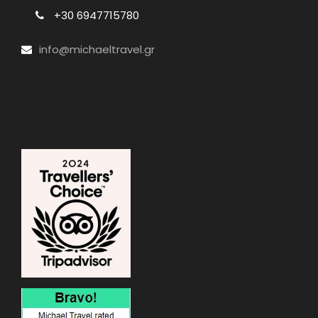
+30 6947715780
info@michaeltravel.gr