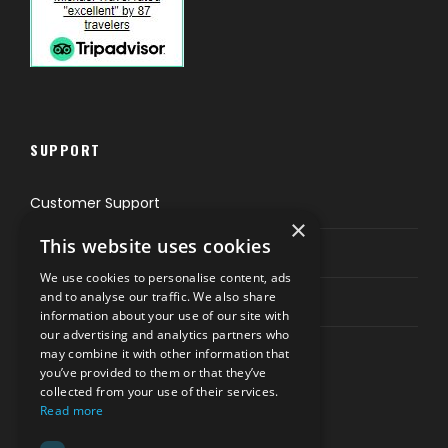
SUPPORT
Customer Support
×
This website uses cookies
Privacy & Policy
We use cookies to personalise content, ads
and to analyse our traffic. We also share
Contact Channels
information about your use of our site with
our advertising and analytics partners who
may combine it with other information that
you’ve provided to them or that they’ve
collected from your use of their services.
Read more
PAY SAFELY WITH US